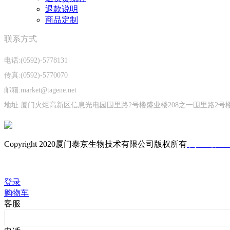
退款说明
商品定制
联系方式
电话:(0592)-5778131
传真:(0592)-5770070
邮箱:market@tagene.net
地址:厦门火炬高新区信息光电园围里路2号楼盛业楼208之一围里路2号楼
Copyright 2020厦门泰京生物技术有限公司版权所有
闽ICP备050
技术支持：库价化学
登录
购物车
客服
客服201001