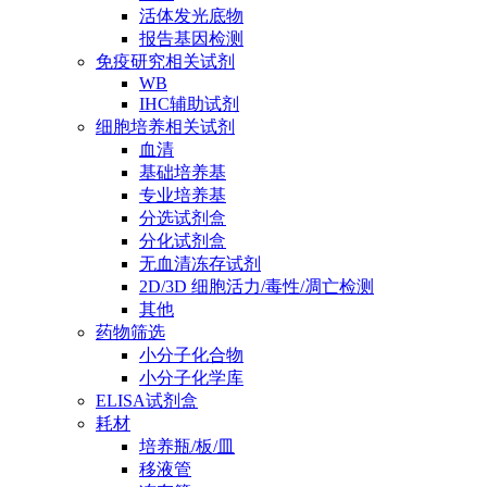
活体发光底物
报告基因检测
免疫研究相关试剂
WB
IHC辅助试剂
细胞培养相关试剂
血清
基础培养基
专业培养基
分选试剂盒
分化试剂盒
无血清冻存试剂
2D/3D 细胞活力/毒性/凋亡检测
其他
药物筛选
小分子化合物
小分子化学库
ELISA试剂盒
耗材
培养瓶/板/皿
移液管