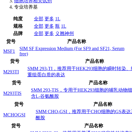
细胞培养相关试剂
专业培养基
纯度
全部
更多
1L
规格
全部
更多
瓶
1L
品牌
全部
更多
义翘神州
货号
产品名称
SIM SF Expression Medium (For SF9 and SF21, Serum
MSF1
free)
货号
产品名称
SMM 293-TI，推荐用于HEK293细胞的瞬时转
M293TI
重组蛋白质的表达
货号
产品名称
SMM 293-TIS，专用于HEK293细胞的哺乳动
M293TIS
含L-谷氨酰胺
货号
产品名称
SMM CHO-GSI，推荐用于CHO细胞的GS表
MCHOGSI
酰胺
货号
产品名称