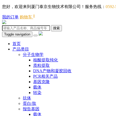
您好，欢迎来到厦门泰京生物技术有限公司！服务热线：
0592-
0
我的订单
购物车
搜索
Toggle navigation
首页
产品类目
分子生物学
核酸提取纯化
质粒提取
DNA产物和凝胶回收
PCR相关产品
基因克隆
载体
转染
抗体
蛋白/肽
报告基因
载体