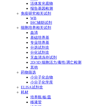
活体发光底物
报告基因检测
免疫研究相关试剂
WB
IHC辅助试剂
细胞培养相关试剂
血清
基础培养基
专业培养基
分选试剂盒
分化试剂盒
无血清冻存试剂
2D/3D 细胞活力/毒性/凋亡检测
其他
药物筛选
小分子化合物
小分子化学库
ELISA试剂盒
耗材
培养瓶/板/皿
移液管