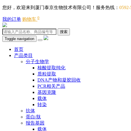
您好，欢迎来到厦门泰京生物技术有限公司！服务热线：
0592-
0
我的订单
购物车
搜索
Toggle navigation
首页
产品类目
分子生物学
核酸提取纯化
质粒提取
DNA产物和凝胶回收
PCR相关产品
基因克隆
载体
转染
抗体
蛋白/肽
报告基因
载体