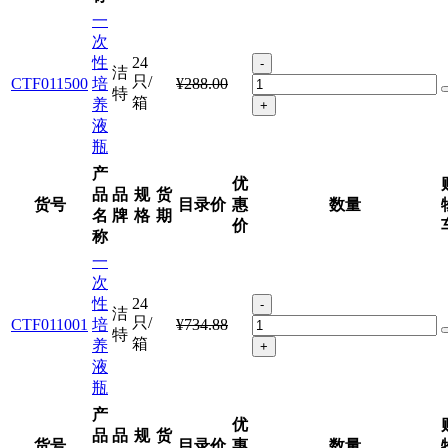
一
次
性
24
-
洁
只/
CTF011500
培
¥288.00
特
箱
养
+
液
瓶
产
优
品
品
规
货
货号
目录价
惠
数量
名
牌
格
期
价
称
一
次
性
24
-
洁
只/
CTF011001
培
¥734.88
特
箱
养
+
液
瓶
产
优
品
品
规
货
货号
目录价
惠
数量