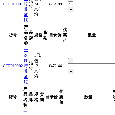
洁
CTF010001
培
24
¥734.88
特
只/
养
+
箱
液
瓶
产
优
品
品
货
货号
规格
目录价
惠
数量
名
牌
期
价
称
一
次
1只/
性
包，
-
洁
CTF010002
培
12
¥472.44
特
只/
养
+
箱
液
瓶
产
优
品
品
规
货
货号
目录价
惠
数量
名
牌
格
期
价
称
一