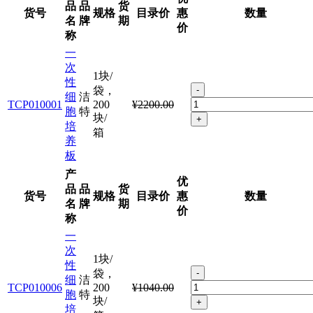
品
品
货
货号
规格
目录价
惠
数量
名
牌
期
价
称
一
次
1块/
性
袋，
-
细
洁
TCP010001
200
¥2200.00
胞
特
块/
+
培
箱
养
板
产
优
品
品
货
货号
规格
目录价
惠
数量
名
牌
期
价
称
一
次
1块/
性
袋，
-
细
洁
TCP010006
200
¥1040.00
胞
特
块/
+
培