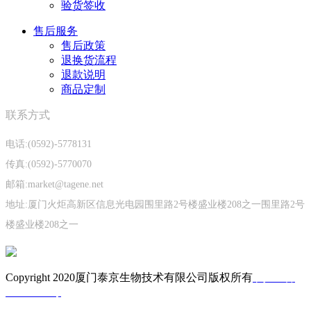
验货签收
售后服务
售后政策
退换货流程
退款说明
商品定制
联系方式
电话:(0592)-5778131
传真:(0592)-5770070
邮箱:market@tagene.net
地址:厦门火炬高新区信息光电园围里路2号楼盛业楼208之一围里路2号
楼盛业楼208之一
Copyright 2020厦门泰京生物技术有限公司版权所有
闽ICP备
05023662号