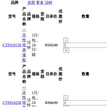
品牌
全部
更多
洁特
产
优
品
品
货
货号
规格
目录价
惠
数量
名
牌
期
价
称
一
次
1只/
性
包，
-
洁
CTF010150
培
24
¥192.00
特
只/
养
+
箱
液
瓶
产
优
品
品
货
货号
规格
目录价
惠
数量
名
牌
期
价
称
一
次
1只/
性
包，
-
洁
CTF010250
培
24
¥204.00
特