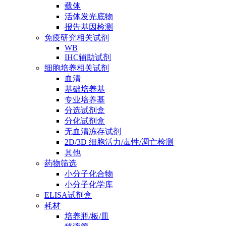
载体
活体发光底物
报告基因检测
免疫研究相关试剂
WB
IHC辅助试剂
细胞培养相关试剂
血清
基础培养基
专业培养基
分选试剂盒
分化试剂盒
无血清冻存试剂
2D/3D 细胞活力/毒性/凋亡检测
其他
药物筛选
小分子化合物
小分子化学库
ELISA试剂盒
耗材
培养瓶/板/皿