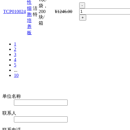
性
袋，
-
细
洁
TCP010024
200
¥1246.00
胞
特
块/
+
培
箱
养
板
1
2
3
4
5
...
10
在线留言
单位名称
联系人
联系电话