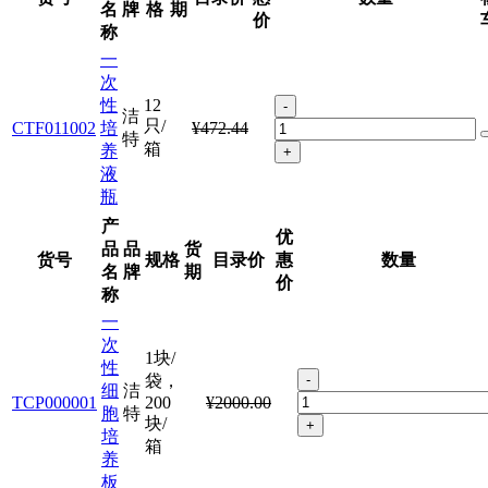
名
牌
格
期
价
称
一
次
性
12
-
洁
只/
CTF011002
培
¥472.44
特
箱
养
+
液
瓶
产
优
品
品
货
货号
规格
目录价
惠
数量
名
牌
期
价
称
一
次
1块/
性
袋，
-
细
洁
TCP000001
200
¥2000.00
胞
特
块/
+
培
箱
养
板