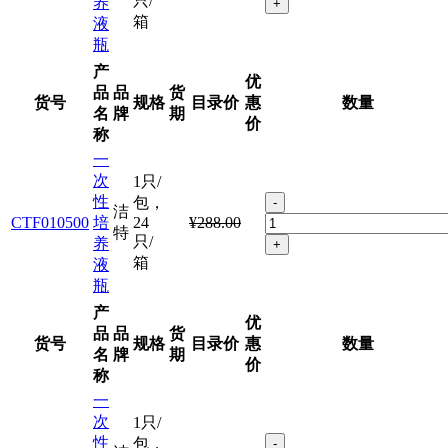
只/
养
+
箱
液
瓶
产
优
品
品
货
货号
规格
目录价
惠
数量
名
牌
期
价
称
一
次
1只/
性
包，
-
洁
CTF010500
培
24
¥288.00
特
只/
养
+
箱
液
瓶
产
优
品
品
货
货号
规格
目录价
惠
数量
名
牌
期
价
称
一
次
1只/
性
包，
-