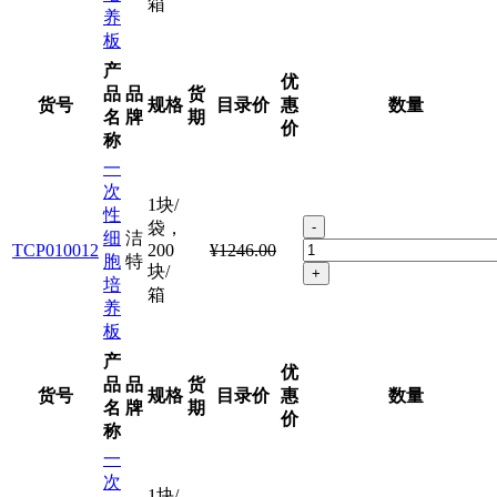
箱
养
板
产
优
品
品
货
货号
规格
目录价
惠
数量
名
牌
期
价
称
一
次
1块/
性
袋，
-
细
洁
TCP010012
200
¥1246.00
胞
特
块/
+
培
箱
养
板
产
优
品
品
货
货号
规格
目录价
惠
数量
名
牌
期
价
称
一
次
1块/