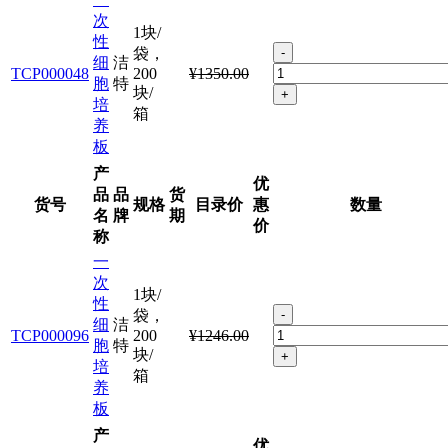
次
1块/
性
袋，
-
细
洁
TCP000048
200
¥1350.00
胞
特
块/
+
培
箱
养
板
产
优
品
品
货
货号
规格
目录价
惠
数量
名
牌
期
价
称
一
次
1块/
性
袋，
-
细
洁
TCP000096
200
¥1246.00
胞
特
块/
+
培
箱
养
板
产
优