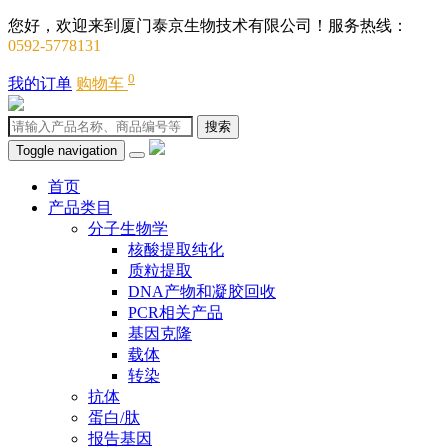
您好，欢迎来到厦门泰京生物技术有限公司！服务热线：
0592-5778131
0
我的订单
购物车
搜索
Toggle navigation
首页
产品类目
分子生物学
核酸提取纯化
质粒提取
DNA产物和凝胶回收
PCR相关产品
基因克隆
载体
转染
抗体
蛋白/肽
报告基因