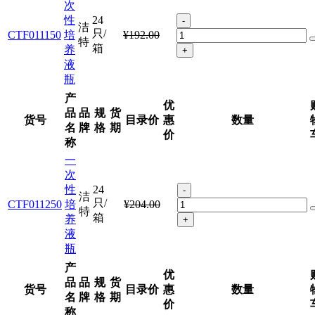
次
性
24
-
洁
只/
CTF011150
培
¥192.00
特
箱
养
+
液
瓶
产
优
品
品
规
货
货号
目录价
惠
数量
名
牌
格
期
价
称
一
次
性
24
-
洁
只/
CTF011250
培
¥204.00
特
箱
养
+
液
瓶
产
优
品
品
规
货
货号
目录价
惠
数量
名
牌
格
期
价
称