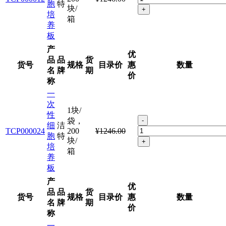
胞
特
块/
+
培
箱
养
板
产
优
品
品
货
货号
规格
目录价
惠
数量
名
牌
期
价
称
一
次
1块/
性
袋，
-
细
洁
TCP000024
200
¥1246.00
胞
特
块/
+
培
箱
养
板
产
优
品
品
货
货号
规格
目录价
惠
数量
名
牌
期
价
称
一