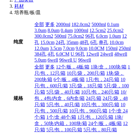
耗材
培养瓶/板/皿
全部
更多
2000ml
182.0cm2
5000ml
0.1um
3.0um
8.0um
0.4um
1000ml
12.5cm2
25.0cm2
300.0cm2
500ml
75.0cm2
96孔
6.0cm
1.0um
12
纯度
孔
15.0cm
24孔
35mm
48孔
6孔
单孔
10.0cm
12.0um
3.5cm
7.0cm
9.0cm
10.0CM
150ml
250ml
384孔
4孔
6.0CM
U 96孔
12well
24well
48well
5.0um
6well
96well U
96well
全部
更多
12个/板，4板/箱
1块/盒，100块/箱
1
只/包，12只/箱
10只/袋，200只/箱
1块/袋，
200块/箱
6个/板，4板/箱
1只/包，24只/箱
10
只/包，600只/箱
3只/袋，18只/箱
5只/袋，100
只/箱
5只/袋，40只/箱
10只/包，240只/箱
10/
规格
包，4包/内盒，6内盒/箱
24只/箱
24只/袋，48
只/箱
5只/包，40只/箱
10只/包，300只/箱
10
只/包，500只/箱
10只/包，960只/箱
1个/盒 24
个/箱
1个/盒 48个/箱
1只/包，120只/箱
1块/
盒，50块/内箱，100块/箱
24个/板，4板/箱
12
只/箱
5只/包，100只/箱
5只/包，80只/箱