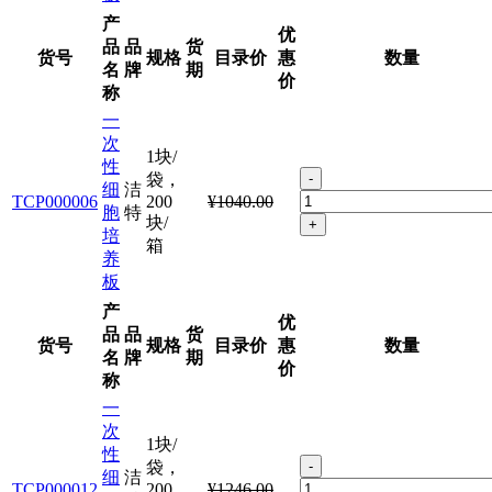
产
优
品
品
货
货号
规格
目录价
惠
数量
名
牌
期
价
称
一
次
1块/
性
袋，
-
细
洁
TCP000006
200
¥1040.00
胞
特
块/
+
培
箱
养
板
产
优
品
品
货
货号
规格
目录价
惠
数量
名
牌
期
价
称
一
次
1块/
性
袋，
-
细
洁
TCP000012
200
¥1246.00