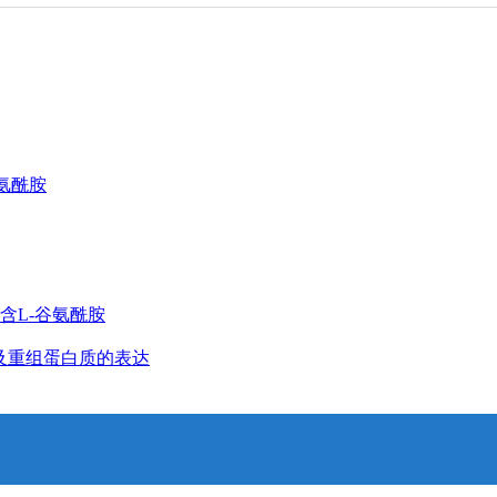
谷氨酰胺
不含L-谷氨酰胺
养以及重组蛋白质的表达