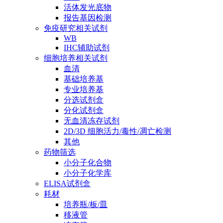
活体发光底物
报告基因检测
免疫研究相关试剂
WB
IHC辅助试剂
细胞培养相关试剂
血清
基础培养基
专业培养基
分选试剂盒
分化试剂盒
无血清冻存试剂
2D/3D 细胞活力/毒性/凋亡检测
其他
药物筛选
小分子化合物
小分子化学库
ELISA试剂盒
耗材
培养瓶/板/皿
移液管