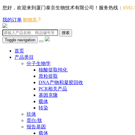
您好，欢迎来到厦门泰京生物技术有限公司！服务热线：
0592-
0
我的订单
购物车
搜索
Toggle navigation
首页
产品类目
分子生物学
核酸提取纯化
质粒提取
DNA产物和凝胶回收
PCR相关产品
基因克隆
载体
转染
抗体
蛋白/肽
报告基因
载体