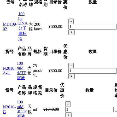
货号
规格
目录价
惠
数量
名称
牌
期
价
100
bp
-
DNA
天
MD109-
200
¥600.00
分子
02
lanes
根
+
量标
准
优
产品
品
货
货号
规格
目录价
惠
数量
名称
牌
期
价
100
75
-
天
mM
N2010-
µmol/
¥800.00
dATP
A-L
根
包
+
溶液
优
产品
品
规
货
货号
目录价
惠
数量
名称
牌
格
期
价
100
-
天
mM
N2010-
ml
¥1040.00
dCTP
G
根
+
溶液