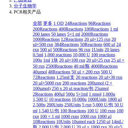
分子生物学
PCR相关产品
全部
更多
1 OD
24Reactions
96Reactions
200Reactions
400Reactions
100Reactions
1 ml
200 lanes
50 lanes
5×1 ml
2000Reactions
1000Reactions
12Reactions
20 µl×125 rxn
20
µl×500 rxn
384Reactions
50Reactions
600 μl
24
rxn
500 μl
500Reactions
96 rxn
1Units
20 lanes
0.5ml
1,000 reactions
10,000 U
100 reactions
100u
1ml
1块
20 µl×100 rxn
20 µl×25 rxn
25 µl ×
50 rxn
2500Reactions
40 ml/瓶
4000Reactions
40µmol
48Reactions
50 µl × 200 rxn
500 U
72Reactions
1.25ml/支
20 reactions
20 µl×30 rxn
20 µl×5000 rxn
200 reactions
200µmol (2 ×
100µmol)
250 x 20 ul reaction/包
25µmol
2Reactions
400µl
500u
5×1ml
1 nmol
1,000u
1,500 U
10 reactions
10,000u
1000Units
1800 μl
2,500u
200Units
250Units
5 rxn
5,000 U/包
50 U
ml
1,540 U/包
100 Reactions
100 U
100 rxns
100
rxn
100 × 1 ml
1000 rxns
1000 rxn
1000 μl
10Reactions
10Units
10µmol each
1250 μl
14mL/
瓶
2,000 U/包
2,000 U
20 µl × 1000 rxn
20 µl×5