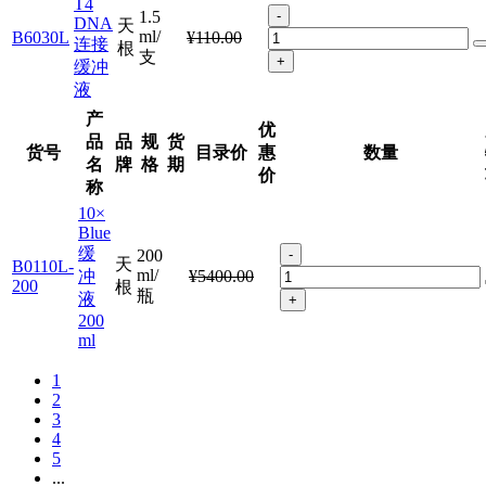
T4
1.5
-
DNA
天
ml/
B6030L
¥110.00
连接
根
支
+
缓冲
液
产
优
品
品
规
货
货号
目录价
惠
数量
名
牌
格
期
价
称
10×
Blue
缓
200
-
天
B0110L-
ml/
冲
¥5400.00
200
根
瓶
液
+
200
ml
1
2
3
4
5
...