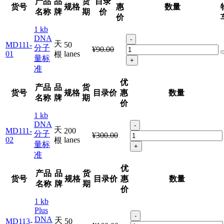
产品
品
货
目录
货号
规格
惠
数量
名称
牌
期
价
价
1 kb
DNA
-
天
MD111-
50
分子
¥90.00
01
lanes
根
量标
+
准
优
产品
品
货
货号
规格
目录价
惠
数量
名称
牌
期
价
1 kb
DNA
-
天
MD111-
200
分子
¥300.00
02
lanes
根
量标
+
准
优
产品
品
货
货号
规格
目录价
惠
数量
名称
牌
期
价
1 kb
Plus
-
DNA
天
MD113-
50