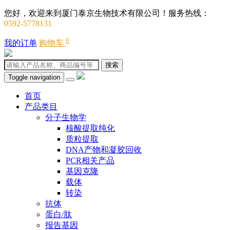
您好，欢迎来到厦门泰京生物技术有限公司！服务热线：
0592-5778131
0
我的订单
购物车
搜索
Toggle navigation
首页
产品类目
分子生物学
核酸提取纯化
质粒提取
DNA产物和凝胶回收
PCR相关产品
基因克隆
载体
转染
抗体
蛋白/肽
报告基因