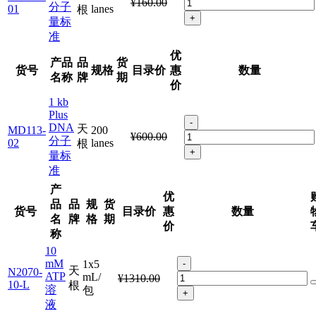
¥160.00
分子
01
lanes
根
+
量标
准
优
产品
品
货
货号
规格
目录价
惠
数量
名称
牌
期
价
1 kb
Plus
-
DNA
天
MD113-
200
¥600.00
分子
02
lanes
根
+
量标
准
产
优
品
品
规
货
货号
目录价
惠
数量
名
牌
格
期
价
称
10
mM
1x5
-
天
N2070-
ATP
mL/
¥1310.00
10-L
根
溶
包
+
液