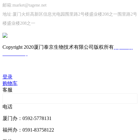
邮箱:market@tagene.net
地址:厦门火炬高新区信息光电园围里路2号楼盛业楼208之一围里路2号
楼盛业楼208之一
Copyright 2020厦门泰京生物技术有限公司版权所有
闽ICP备
05023662号
技术支持：库价化学
登录
购物车
客服
客服201001
电话
厦门办：0592-5778131
福州办：0591-83758122