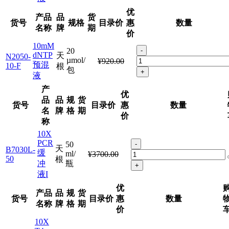
优
产品
品
货
货号
规格
目录价
惠
数量
名称
牌
期
价
10mM
20
-
dNTP
天
N2050-
µmol/
¥920.00
预混
10-F
根
包
+
液
产
优
品
品
规
货
货号
目录价
惠
数量
名
牌
格
期
价
称
10X
PCR
50
-
天
B7030L-
缓
ml/
¥3700.00
50
根
冲
瓶
+
液I
优
产品
品
规
货
货号
目录价
惠
数量
名称
牌
格
期
价
10X