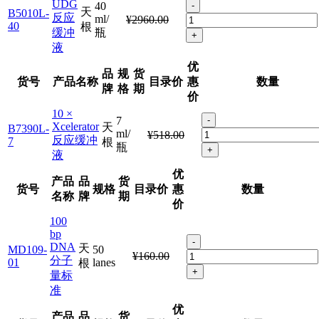
UDG
40
-
天
B5010L-
反应
ml/
¥2960.00
40
根
缓冲
瓶
+
液
优
品
规
货
货号
产品名称
目录价
惠
数量
牌
格
期
价
10 ×
7
-
Xcelerator
天
B7390L-
ml/
¥518.00
反应缓冲
7
根
瓶
+
液
优
产品
品
货
货号
规格
目录价
惠
数量
名称
牌
期
价
100
bp
-
DNA
天
MD109-
50
¥160.00
分子
01
lanes
根
+
量标
准
优
产品
品
货