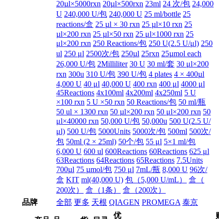
20µl×5000rxn
20µl×500rxn
23ml
24 次/包
24,000
U
240,000 U/包
240,000 U
25 ml/bottle
25
reactions/盒
25 µl × 30 rxn
25 µl×10 rxn
25
µl×200 rxn
25 µl×50 rxn
25 μl×1000 rxn
25
μl×200 rxn
250 Reactions/包
250 U(2.5 U/μl)
250
ul
250 μl
2500次/包
250µl
25rxn
25µmol each
26,000 U/包
2Milliliter
30 U
30 ml/套
30 μl×200
rxn
300u
310 U/包
390 U/包
4 plates
4 × 400µl
4,000 U
40 μl
40,000 U
400 rxn
400 μl
4000 μl
45Reactions
4x100ml
4x200ml
4x250ml
5 U
×100 rxn
5 U ×50 rxn
50 Reactions/包
50 ml/瓶
50 ul × 1300 rxn
50 µl×200 rxn
50 μl×200 rxn
50
μl×40000 rxn
50,000 U/包
50,000u
500 U(2.5 U/
μl)
500 U/包
5000Units
5000次/包
500ml
500次/
包
50ml (2 × 25ml)
50个/包
55 μl
5×1 ml/包
6,000 U
600 ul
600Reactions
60Reactions
625 μl
63Reactions
64Reactions
65Reactions
7.5Units
700µl
75 µmol/包
750 μl
7mL/瓶
8,000 U
96次/
盒
KIT
ml(40,000 U)
包（5,000 U/mL）
盒（
200次）
盒（1条）
盒（200次）
品牌
全部
更多
天根
QIAGEN
PROMEGA
泰京
优