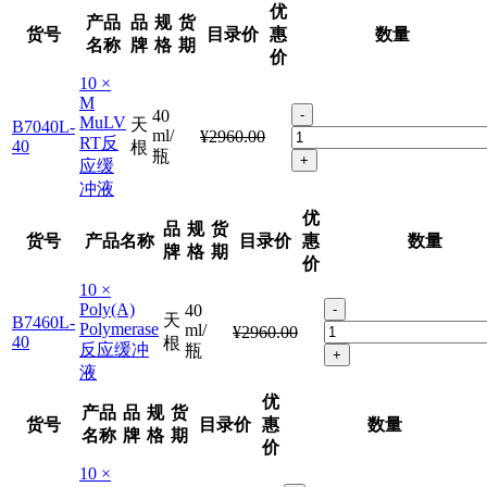
优
产品
品
规
货
货号
目录价
惠
数量
名称
牌
格
期
价
10 ×
M
40
-
MuLV
天
B7040L-
ml/
¥2960.00
RT反
40
根
瓶
+
应缓
冲液
优
品
规
货
货号
产品名称
目录价
惠
数量
牌
格
期
价
10 ×
Poly(A)
40
-
天
B7460L-
Polymerase
ml/
¥2960.00
40
根
反应缓冲
瓶
+
液
优
产品
品
规
货
货号
目录价
惠
数量
名称
牌
格
期
价
10 ×