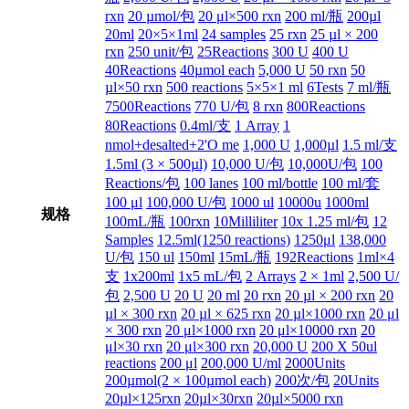
rxn
20 µmol/包
20 μl×500 rxn
200 ml/瓶
200µl
20ml
20×5×1ml
24 samples
25 rxn
25 µl × 200
rxn
250 unit/包
25Reactions
300 U
400 U
40Reactions
40µmol each
5,000 U
50 rxn
50
µl×50 rxn
500 reactions
5×5×1 ml
6Tests
7 ml/瓶
7500Reactions
770 U/包
8 rxn
800Reactions
80Reactions
0.4ml/支
1 Array
1
nmol+desalted+2'O me
1,000 U
1,000µl
1.5 ml/支
1.5ml (3 × 500µl)
10,000 U/包
10,000U/包
100
Reactions/包
100 lanes
100 ml/bottle
100 ml/套
100 μl
100,000 U/包
1000 ul
10000u
1000ml
规格
100mL/瓶
100rxn
10Milliliter
10x 1.25 ml/包
12
Samples
12.5ml(1250 reactions)
1250μl
138,000
U/包
150 ul
150ml
15mL/瓶
192Reactions
1ml×4
支
1x200ml
1x5 mL/包
2 Arrays
2 × 1ml
2,500 U/
包
2,500 U
20 U
20 ml
20 rxn
20 µl × 200 rxn
20
µl × 300 rxn
20 µl × 625 rxn
20 µl×1000 rxn
20 μl
× 300 rxn
20 μl×1000 rxn
20 μl×10000 rxn
20
μl×30 rxn
20 μl×300 rxn
20,000 U
200 X 50ul
reactions
200 μl
200,000 U/ml
2000Units
200µmol(2 × 100µmol each)
200次/包
20Units
20µl×125rxn
20µl×30rxn
20µl×5000 rxn