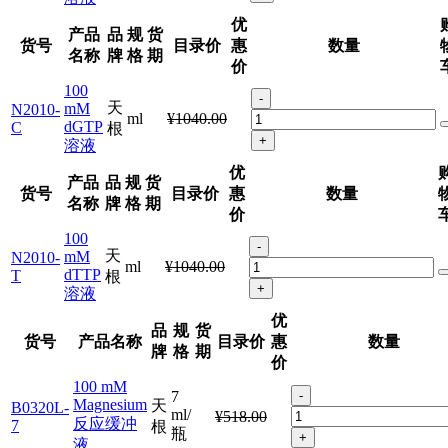
优
产品
品
规
货
货号
目录价
惠
数量
名称
牌
格
期
价
100
-
天
mM
N2010-
ml
¥1040.00
dGTP
C
根
+
溶液
优
产品
品
规
货
货号
目录价
惠
数量
名称
牌
格
期
价
100
-
天
mM
N2010-
ml
¥1040.00
dTTP
T
根
+
溶液
优
品
规
货
货号
产品名称
目录价
惠
数量
牌
格
期
价
100 mM
7
-
Magnesium
天
B0320L-
ml/
¥518.00
反应缓冲
7
根
瓶
+
液