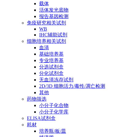
载体
活体发光底物
报告基因检测
免疫研究相关试剂
WB
IHC辅助试剂
细胞培养相关试剂
血清
基础培养基
专业培养基
分选试剂盒
分化试剂盒
无血清冻存试剂
2D/3D 细胞活力/毒性/凋亡检测
其他
药物筛选
小分子化合物
小分子化学库
ELISA试剂盒
耗材
培养瓶/板/皿