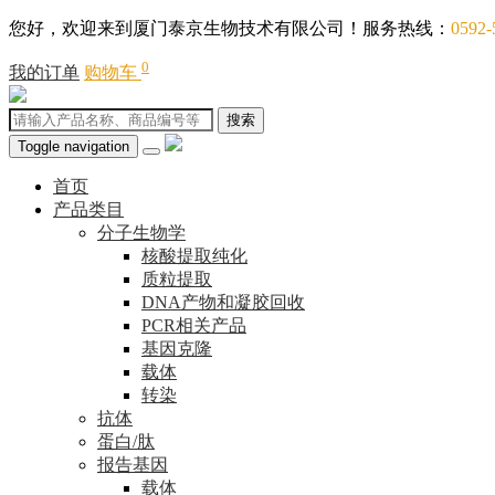
您好，欢迎来到厦门泰京生物技术有限公司！服务热线：
0592-
0
我的订单
购物车
搜索
Toggle navigation
首页
产品类目
分子生物学
核酸提取纯化
质粒提取
DNA产物和凝胶回收
PCR相关产品
基因克隆
载体
转染
抗体
蛋白/肽
报告基因
载体