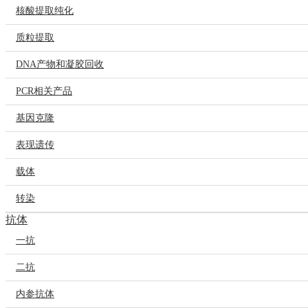
核酸提取纯化
质粒提取
DNA产物和凝胶回收
PCR相关产品
基因克隆
表现遗传
载体
转染
抗体
一抗
二抗
内参抗体