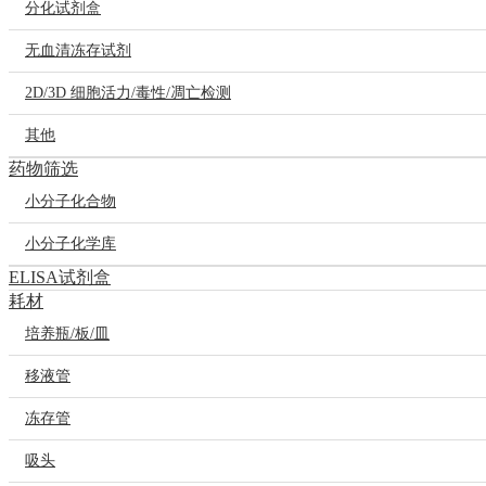
分化试剂盒
无血清冻存试剂
2D/3D 细胞活力/毒性/凋亡检测
其他
药物筛选
小分子化合物
小分子化学库
ELISA试剂盒
耗材
培养瓶/板/皿
移液管
冻存管
吸头