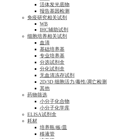
活体发光底物
报告基因检测
免疫研究相关试剂
WB
IHC辅助试剂
细胞培养相关试剂
血清
基础培养基
专业培养基
分选试剂盒
分化试剂盒
无血清冻存试剂
2D/3D 细胞活力/毒性/凋亡检测
其他
药物筛选
小分子化合物
小分子化学库
ELISA试剂盒
耗材
培养瓶/板/皿
移液管