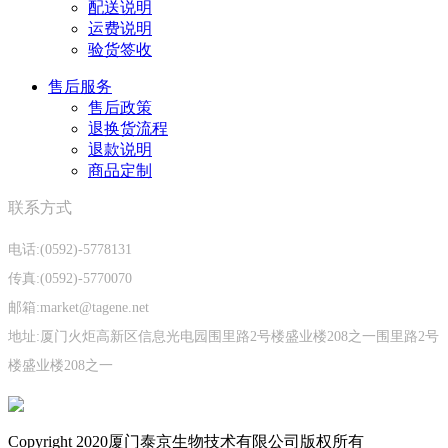
配送说明
运费说明
验货签收
售后服务
售后政策
退换货流程
退款说明
商品定制
联系方式
电话:(0592)-5778131
传真:(0592)-5770070
邮箱:market@tagene.net
地址:厦门火炬高新区信息光电园围里路2号楼盛业楼208之一围里路2号
楼盛业楼208之一
Copyright 2020厦门泰京生物技术有限公司版权所有
闽ICP备