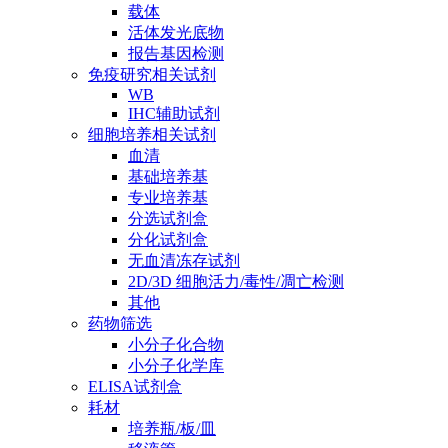
载体
活体发光底物
报告基因检测
免疫研究相关试剂
WB
IHC辅助试剂
细胞培养相关试剂
血清
基础培养基
专业培养基
分选试剂盒
分化试剂盒
无血清冻存试剂
2D/3D 细胞活力/毒性/凋亡检测
其他
药物筛选
小分子化合物
小分子化学库
ELISA试剂盒
耗材
培养瓶/板/皿