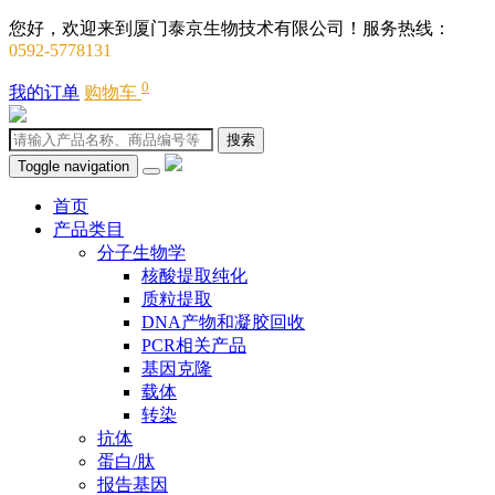
您好，欢迎来到厦门泰京生物技术有限公司！服务热线：
0592-5778131
0
我的订单
购物车
搜索
Toggle navigation
首页
产品类目
分子生物学
核酸提取纯化
质粒提取
DNA产物和凝胶回收
PCR相关产品
基因克隆
载体
转染
抗体
蛋白/肽
报告基因