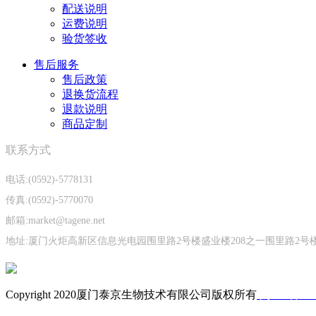
配送说明
运费说明
验货签收
售后服务
售后政策
退换货流程
退款说明
商品定制
联系方式
电话:(0592)-5778131
传真:(0592)-5770070
邮箱:market@tagene.net
地址:厦门火炬高新区信息光电园围里路2号楼盛业楼208之一围里路2号楼
Copyright 2020厦门泰京生物技术有限公司版权所有
闽ICP备050