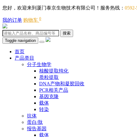
您好，欢迎来到厦门泰京生物技术有限公司！服务热线：
0592-
0
我的订单
购物车
搜索
Toggle navigation
首页
产品类目
分子生物学
核酸提取纯化
质粒提取
DNA产物和凝胶回收
PCR相关产品
基因克隆
载体
转染
抗体
蛋白/肽
报告基因
载体