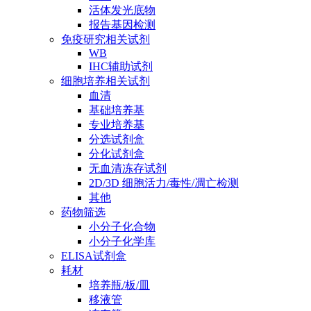
活体发光底物
报告基因检测
免疫研究相关试剂
WB
IHC辅助试剂
细胞培养相关试剂
血清
基础培养基
专业培养基
分选试剂盒
分化试剂盒
无血清冻存试剂
2D/3D 细胞活力/毒性/凋亡检测
其他
药物筛选
小分子化合物
小分子化学库
ELISA试剂盒
耗材
培养瓶/板/皿
移液管