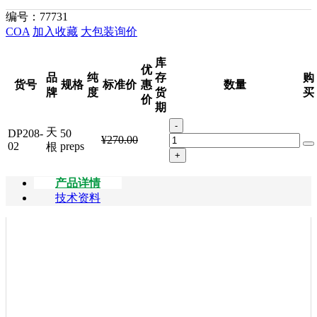
编号：
77731
COA
加入收藏
大包装询价
库
优
品
纯
存
购
货号
规格
标准价
惠
数量
牌
度
货
买
价
期
-
天
DP208-
50
¥270.00
02
preps
根
+
产品详情
技术资料