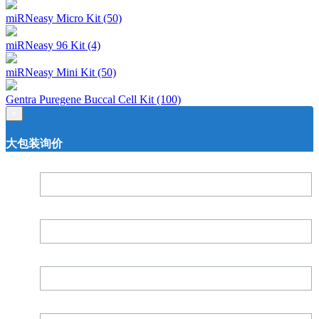
miRNeasy Micro Kit (50)
miRNeasy 96 Kit (4)
miRNeasy Mini Kit (50)
Gentra Puregene Buccal Cell Kit (100)
×
大包装询价