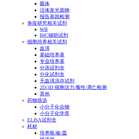
载体
活体发光底物
报告基因检测
免疫研究相关试剂
WB
IHC辅助试剂
细胞培养相关试剂
血清
基础培养基
专业培养基
分选试剂盒
分化试剂盒
无血清冻存试剂
2D/3D 细胞活力/毒性/凋亡检测
其他
药物筛选
小分子化合物
小分子化学库
ELISA试剂盒
耗材
培养瓶/板/皿