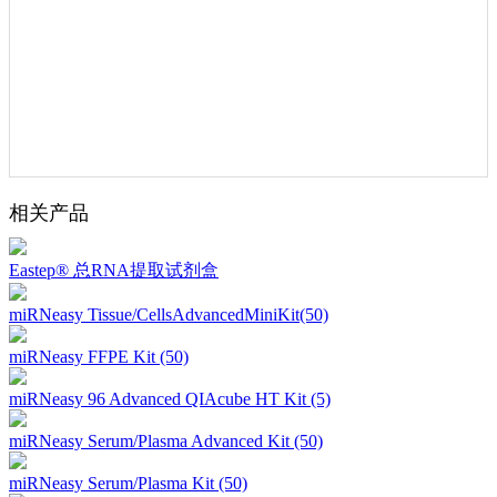
相关产品
Eastep® 总RNA提取试剂盒
miRNeasy Tissue/CellsAdvancedMiniKit(50)
miRNeasy FFPE Kit (50)
miRNeasy 96 Advanced QIAcube HT Kit (5)
miRNeasy Serum/Plasma Advanced Kit (50)
miRNeasy Serum/Plasma Kit (50)