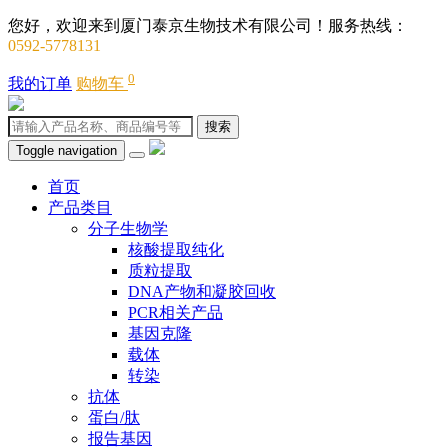
您好，欢迎来到厦门泰京生物技术有限公司！服务热线：
0592-5778131
0
我的订单
购物车
搜索
Toggle navigation
首页
产品类目
分子生物学
核酸提取纯化
质粒提取
DNA产物和凝胶回收
PCR相关产品
基因克隆
载体
转染
抗体
蛋白/肽
报告基因